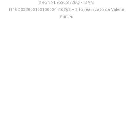
BRGNNL76S65I726Q - IBAN:
IT16D032960160100004416263 – Sito realizzato da
Valeria
Curseri