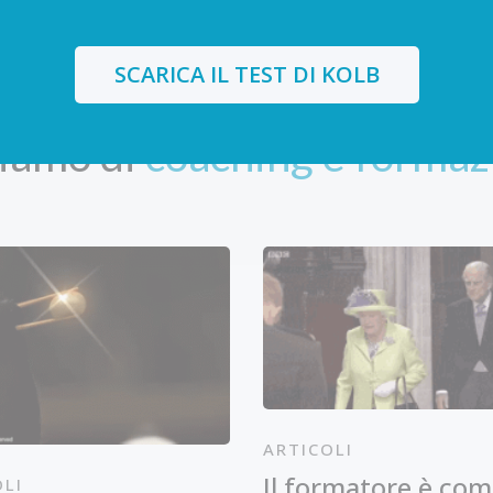
SCARICA IL TEST DI KOLB
ARTICOLI DAL BLOG
liamo di
coaching e formaz
ARTICOLI
Il formatore è come
OLI