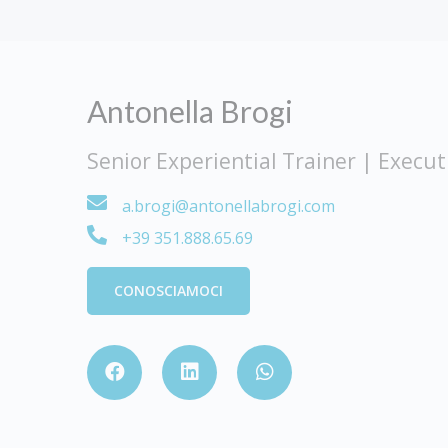
Antonella Brogi
Senior Experiential Trainer | Execut
a.brogi@antonellabrogi.com
+39 351.888.65.69
CONOSCIAMOCI