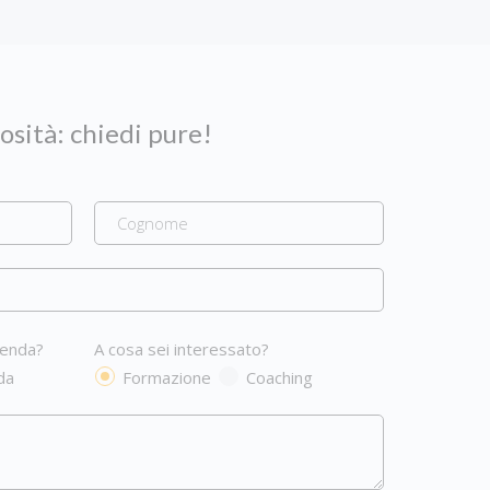
iosità: chiedi pure!
ienda?
A cosa sei interessato?
da
Formazione
Coaching