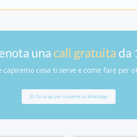
enota una
call gratuita
da 
 capiremo cosa ti serve e come fare per o
Clicca qui per scrivermi su WhatsApp