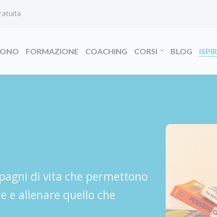
ratuita
SONO
FORMAZIONE
COACHING
CORSI
BLOG
ISPI
mpagni di vita che permettono
re e allenare quello che