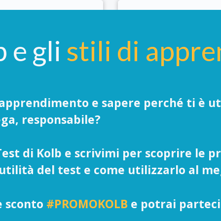
b e gli
stili di app
ta
 manageriali
La tua Azienda ha un
sertività
clima, creare un 
di apprendimento e sapere perché ti è ut
sso!
organizzazione lavo
lega, responsabile?
a
attraversare il mar
tempo
st di Kolb e scrivimi per scoprire le p
'utilità del test e come utilizzarlo al me
tile
Scopri 
ce sconto
#PROMOKOLB
e potrai parteci