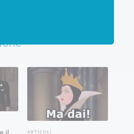
ione
 il
ARTICOLI