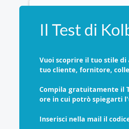
Il Test di Kol
Professionis
Investi nelle tue competenze
Impara a dire di no con as
Vuoi scoprire il tuo stile 
Litiga meglio.. di ade
tuo cliente, fornitore, col
Risolvi un problem
Gestisci il lavoro nel 
Sciogli un dubbio
Compila gratuitamente il Te
ore in cui potrò spiegarti l
Scopri come ti sono u
Inserisci nella mail il codi