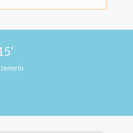
15’
ttenerlo